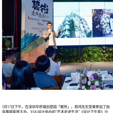
5月17日下午，在深圳华侨城创意园「聚所」，郑鸿先生受邀参加了由
凤凰网家居主办、YOU设计协办的“艺术走进生活”《设计下午茶》沙