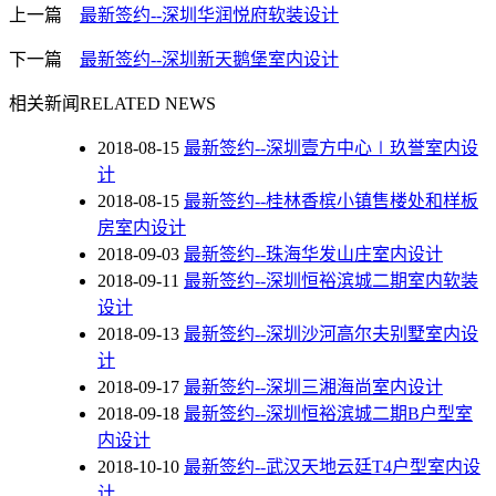
上一篇
最新签约--深圳华润悦府软装设计
下一篇
最新签约--深圳新天鹅堡室内设计
相关新闻
RELATED NEWS
2018-08-15
最新签约--深圳壹方中心∣玖誉室内设
计
2018-08-15
最新签约--桂林香槟小镇售楼处和样板
房室内设计
2018-09-03
最新签约--珠海华发山庄室内设计
2018-09-11
最新签约--深圳恒裕滨城二期室内软装
设计
2018-09-13
最新签约--深圳沙河高尔夫别墅室内设
计
2018-09-17
最新签约--深圳三湘海尚室内设计
2018-09-18
最新签约--深圳恒裕滨城二期B户型室
内设计
2018-10-10
最新签约--武汉天地云廷T4户型室内设
计