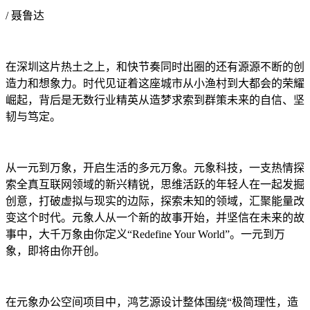
/ 聂鲁达
在深圳这片热土之上，和快节奏同时出圈的还有源源不断的创
造力和想象力。时代见证着这座城市从小渔村到大都会的荣耀
崛起，背后是无数行业精英从造梦求索到群策未来的自信、坚
韧与笃定。
从一元到万象，开启生活的多元万象。元象科技，一支热情探
索全真互联网领域的新兴精锐，思维活跃的年轻人在一起发掘
创意，打破虚拟与现实的边际，探索未知的领域，汇聚能量改
变这个时代。元象人从一个新的故事开始，并坚信在未来的故
事中，大千万象由你定义“Redefine Your World”。一元到万
象，即将由你开创。
在元象办公空间项目中，鸿艺源设计整体围绕“极简理性，造