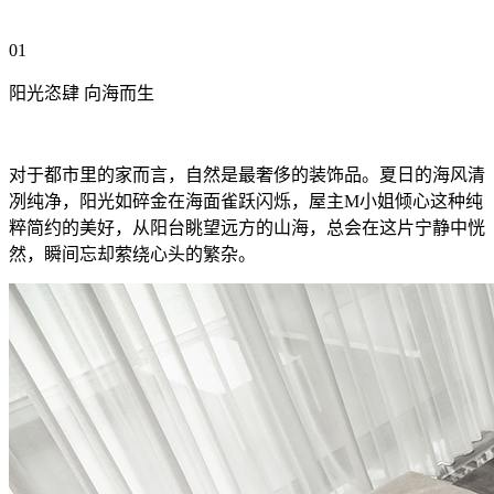
01
阳光恣肆 向海而生
对于都市里的家而言，自然是最奢侈的装饰品。夏日的海风清
冽纯净，阳光如碎金在海面雀跃闪烁，屋主M小姐倾心这种纯
粹简约的美好，从阳台眺望远方的山海，总会在这片宁静中恍
然，瞬间忘却萦绕心头的繁杂。