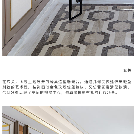
玄关
在玄关，围绕主题展开的蜂巢造型端景台，通过几何变换延伸出轻盈
别致的艺术性。装饰画似金色玫瑰优雅绽放，又仿若花蜜清莹欲滴，
恰到好处点缀了空间的视觉中心，勾勒出彬彬有礼的迎迓场景。