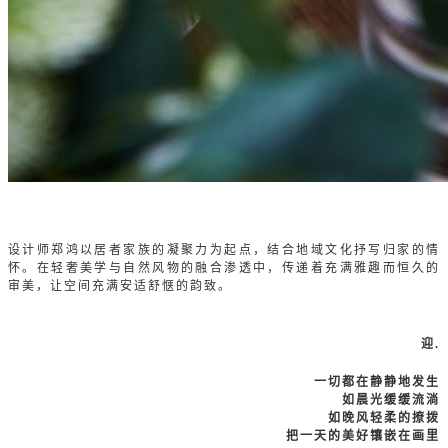
设计师郑鸿以居者家族的凝聚力为起点，结合地域文化抒写归家的情
怀。在轻奢美学与自然风物的融合渗透中，传递着充满雅趣而恒久的
审美，让空间充满安适舒惬的韵致。
迎
.
一切都在静静地发生
如晨光缓缓流淌
如晚风轻柔的撩拨
把一天的美好镶嵌在画里