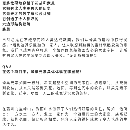
蜜蜂忙碌地穿梭于花丛和家巢
它拥有比人类更悠久的历史
它是天才的数学家和设计师
它创造了令人称叹的
六边形结构建筑
蜂巢
自然总是在不经意间和人类达成默契，我们从蜂巢的建构中获得灵
感，
“看到这其乐融融的一家人，让人联想到勤劳的蜜蜂筑起爱巢的意
象。我们也想为客户打造一个如同蜂巢般稳固安心的居家空间，让所
有的家人在这里感受到温暖和关爱。”设计师郑鸿提到。
Q&A
在这个项目中，蜂巢元素具体体现在哪里呢？
蜂巢元素如同一根线，串联起整个空间的故事性。初进家门，从硬装
到软装，从玄关端景到天花，地面，再到空间中的软饰，蜂巢元素不
断变化，延申，以独一无二的视像诉说家的美好。
在赣州九里峰山，秀丽山水滋养了人们热情好客的秉性，确如古语所
言：一方水土一方人。业主一家作为一个四世同堂的大家庭，族系延
绵，结构稳固，彼此相亲相爱，包容大度的襟怀成就了令人艳羡的生
活佳话。