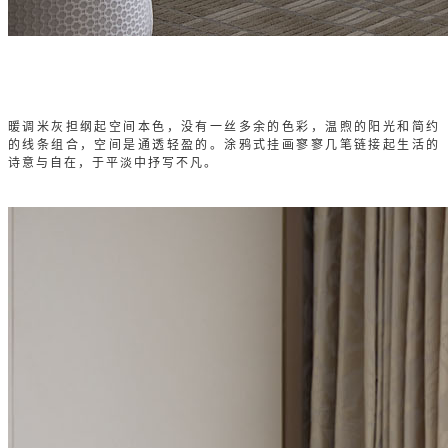
暖调米灰担纲起空间本色，没有一丝多余的色彩，温煦的阳光和简约
的线条组合，空间是通透轻盈的。涂鸦式挂画寥寥几笔链接起生活的
诗意与自在，于平淡中抒写不凡。