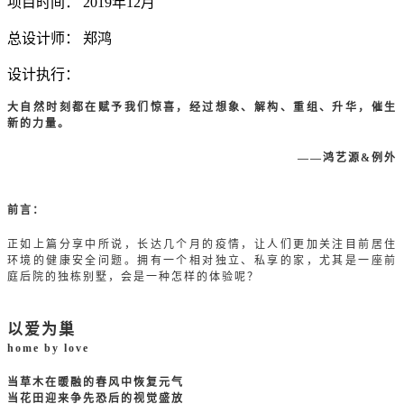
项目时间： 2019年12月
总设计师： 郑鸿
设计执行：
大自然时刻都在赋予我们惊喜，经过想象、解构、重组、升华，催生
新的力量。
——鸿艺源&例外
前言：
正如上篇分享中所说，长达几个月的疫情，让人们更加关注目前居住
环境的健康安全问题。拥有一个相对独立、私享的家，尤其是一座前
庭后院的独栋别墅，会是一种怎样的体验呢？
以爱为巢
home by love
当草木在暖融的春风中恢复元气
当花田迎来争先恐后的视觉盛放